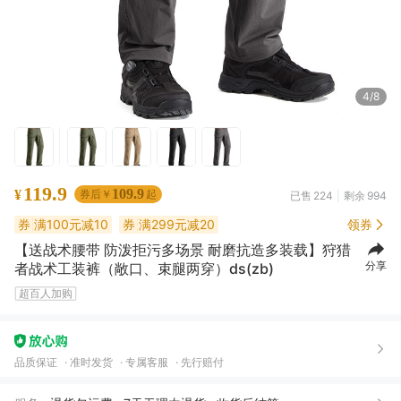
4/8
119.9
109.9
¥
券后￥
起
已售
224
剩余
994
券
满100元减10
券
满299元减20
领券
【送战术腰带 防泼拒污多场景 耐磨抗造多装载】狩猎
券
满499元减35
券
满899元减80
分享
者战术工装裤（敞口、束腿两穿）ds(zb)
券
满1599元减160
超百人加购
袁*鹏
37 分钟前买了1件
去下单
品质保证
准时发货
专属客服
先行赔付
无**级
08月04日买了1件
去下单