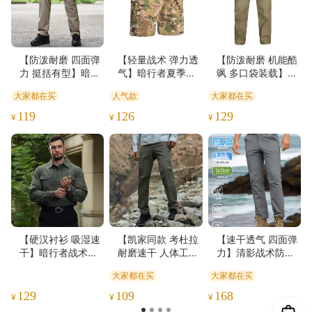
【防泼耐磨 四面弹
【轻量战术 弹力透
【防泼耐磨 机能酷
力 挺括有型】暗行
气】暗行者夏季速
飒 多口袋装载】户
者夏款运动通勤战
干短裤ds（hy）
外阔步者战术裤ds
大家都在买
人气款
大家都在买
术长裤ds（hy）
（hy）注意：尺码
偏大，选小一码，
119
126
129
¥
¥
¥
详细参数见下面的
第一张表格，不清
楚尺码的请根据自
身尺寸下单
【硬汉衬衫 吸湿速
【凯家同款 考杜拉
【速干透气 四面弹
干】暗行者战术速
耐磨速干 人体工学
力】清影战术防泼
干衬衫ds（hy）
四角裆】户外防泼
速干长裤（送腰
大家都在买
大家都在买
水速干裤
带）ds（zb）（lg
h）
129
109
168
¥
¥
¥