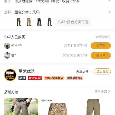
服务
退货包运费 · 7天无理由退货 · 收货后结算
欢*
08月01日买了4件
去下单
选择
颜色分类；尺码
任*龍
07月27日买了1件
去下单
共4种颜色分类可选
莫**忘
07月16日买了1件
去下单
祝*
07月15日买了1件
去下单
247人已购买
查看全部
何***乔
07月11日买了1件
去下单
郁*
07月07日买了1件
去下单
孔*东
07月05日买了1件
去下单
军武优选
关注店铺
进店逛逛
鲁*辉
07月02日买了1件
去下单
店铺好物
查看全部