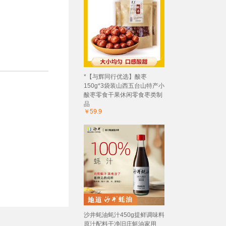
*【与辉同行优选】酸枣
150g*3袋装山西五台山特产小
酸枣零食干果休闲零食枣类制
品
￥59.9
沙井蚝油蚝汁450g提鲜调味料
原汁配料干净旧庄蚝油家用