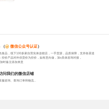
4
（
微信公众号认证
）
色食品，线下100多家自营实体连锁店，一手货源，品质保障，支持各渠道
：控价产品对外供货价为控价，如有意向做，加v具体咨询对接，
5，添加时备注添加来意
访问我们的微信店铺
服咨询、查询订单和物流...