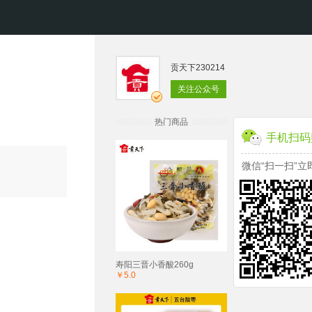
贡天下230214
关注公众号
热门商品
手机扫码
微信“扫一扫”立
寿阳三晋小香酸260g
￥5.0