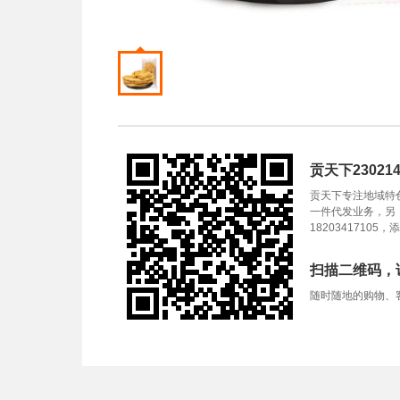
贡天下23021
贡天下专注地域特
一件代发业务，另
1820341710
扫描二维码，
随时随地的购物、客