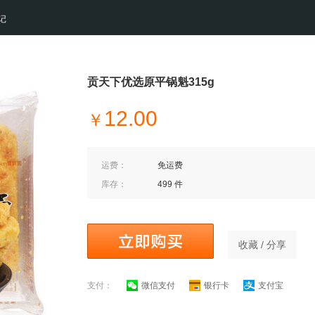
记
贡天下优选原平锅魁315g
12.00
￥
运费：
免运费
库存：
499 件
收藏 / 分享
支付：
微信支付
银行卡
支付宝