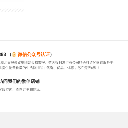
88
（
微信公众号认证
）
88是湖北日报传媒集团楚天都市报、楚天报刊发行总公司联合打造的微信服务平
供提供物美价廉的生活快消品；优选、优品、优惠，尽在楚天e购！
访问我们的微信店铺
服咨询、查询订单和物流...