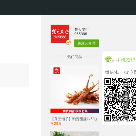
楚天发行
965888
关注公众号
热门商品
手机扫码
微信“扫一扫”立
【良品铺子】鸭舌甜辣味58g
￥29.8