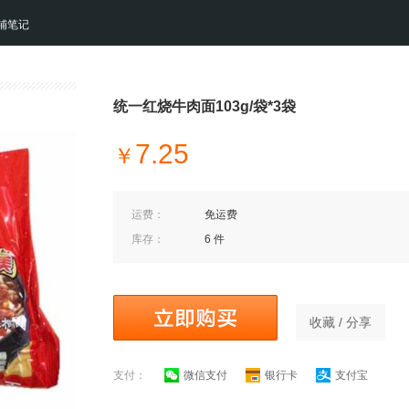
铺笔记
统一红烧牛肉面103g/袋*3袋
7.25
￥
运费：
免运费
库存：
6 件
收藏 / 分享
支付：
微信支付
银行卡
支付宝