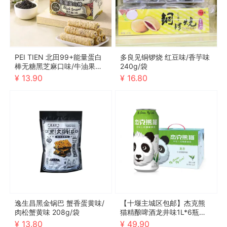
PEI TIEN 北田99+能量蛋白
多良见铜锣烧 红豆味/香芋味
棒无糖黑芝麻口味/牛油果口
240g/袋
味 120g/袋
¥ 13.90
¥ 16.80
逸生昌黑金锅巴 蟹香蛋黄味/
【十堰主城区包邮】杰克熊
肉松蟹黄味 208g/袋
猫精酿啤酒龙井味1L*6瓶（2
026年10月4号到期，介意勿
¥ 13.80
¥ 49.90