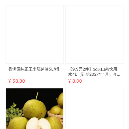
拍）
香满园纯正玉米胚芽油5L/桶
【9.9元2件】农夫山泉饮用
水4L（到期2027年1月，介
意勿拍）
¥ 58.80
¥ 8.00