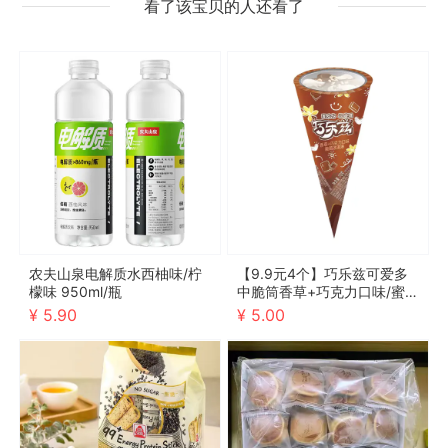
看了该宝贝的人还看了
农夫山泉电解质水西柚味/柠
【9.9元4个】巧乐兹可爱多
檬味 950ml/瓶
中脆筒香草+巧克力口味/蜜
瓜+玫瑰车厘子口味 70g
¥ 5.90
¥ 5.00