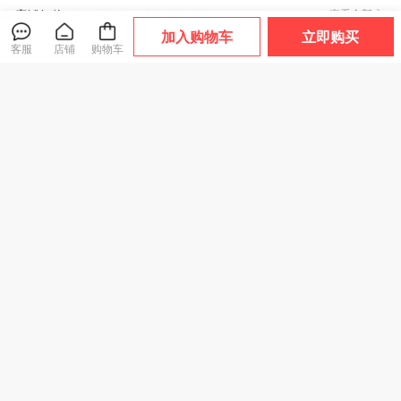
店铺好物
查看全部
加入购物车
立即购买
客服
店铺
购物车
英国肯特KENT洗头
【养发平衡油脂】
热卖！晒不黑！日
梳浴刷 不伤指甲 按
泰国Atreus生姜洗
本FIYU小金伞2.0
摩刷洗头刷头皮按
发水400ml/瓶 无硅
伞界“安耐晒”！扁
大家都在买
摩
油
小轻 晴雨两用 随行
简约 4款可选
59
39
59
¥
¥
¥
.9