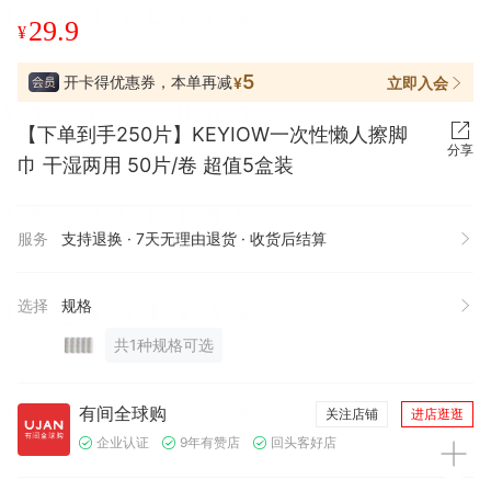
29.9
¥
5
开卡得优惠券，本单再减
立即入会
¥
【下单到手250片】KEYIOW一次性懒人擦脚
分享
巾 干湿两用 50片/卷 超值5盒装
服务
支持退换 · 7天无理由退货 · 收货后结算
选择
规格
共1种规格可选
有间全球购
关注店铺
进店逛逛
企业认证
9年有赞店
回头客好店