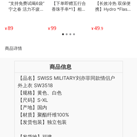
“支持免费试喝6袋”
【下单即赠五行合
【长效冷热 双保便
宁之春 活力不疲黄
香珠手串*1】相合
携】Hydro *Flask
精人参枸杞原浆 30
堂 护眼疗香眼罩 透
便携保温杯 清新柔
ml*90袋/箱
气不闷肤 松紧绳设
和配色 小巧随身无
计佩戴稳固
负担
89
99
49
¥
¥
¥
.9
商品详情
商品信息
【品名】SWISS MILITARY刘亦菲同款情侣户
外上衣 SW3518
【规格】黄色、白色
【尺码】S-XL
【产地】国内
【材质】聚酯纤维100%
【发货包装】独立包装
【发货地】福建