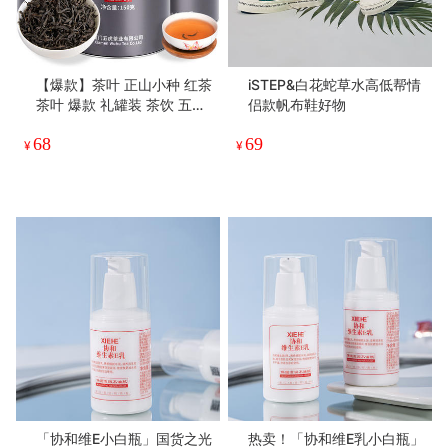
【爆款】茶叶 正山小种 红茶
iSTEP&白花蛇草水高低帮情
茶叶 爆款 礼罐装 茶饮 五虎
侣款帆布鞋好物
600克
68
69
¥
¥
「协和维E小白瓶」国货之光
热卖！「协和维E乳小白瓶」