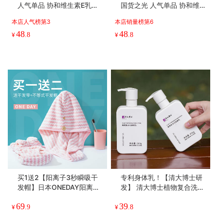
人气单品 协和维生素E乳液
国货之光 人气单品 协和维生
多重保湿 全身可用
素E乳液 100ml/瓶 多重保湿
本店人气榜第3
本店销量榜第6
全身可用 3瓶/8瓶超值装
48
48
¥
.8
¥
.8
买1送2【阳离子3秒瞬吸干
专利身体乳！【清大博士研
发帽】日本ONEDAY阳离子
发】 清大博士植物复合洗护
瞬吸水干发帽 轻柔亲肤 强吸
系列 身体清洁凝露&VE尿素
69
39
水透气 不脱线不掉毛 赠送不
乳 温和清洁去角质 滋润养肤
¥
.9
¥
.8
等式干发帽+蝴蝶结束发带 1
200g/瓶