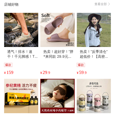
店铺好物
查看全部
透气！排水！速
热卖！超好穿！“胖
热卖！“反季清仓”
干！千元脚感！TE
*来同款 29.9元到
超低价！【高密度
POR天跑越山系列
手2双”宅小年 糖果
面料 耐刮防撕裂】
爆款
爆款
趣野/驰野系列 溯溪
踩屎感春夏凉拖 男
Schenvega轻量情
鞋 浙江省游泳队指
女款 加厚鞋底 轻盈
侣山系户外防风冲
159
29
59
¥
¥
.9
¥
.9
定官方合作伙伴 轻
舒适 5色可选
锋外套 透气不闷 防
盈舒适 防滑耐磨
风锁温 7色可选