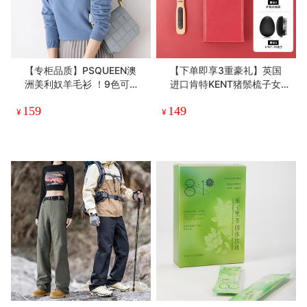
【专柜品质】PSQUEEN澳
【下单即享3重豪礼】英国
洲美利奴羊毛衫 ！9色可
进口肯特KENT猪鬃梳子女气
选！V领/圆领/半高领/堆堆
垫气囊按摩梳家用防静电鬃
159
149
领 保暖亲肤不扎肤
毛顺发梳
¥
¥