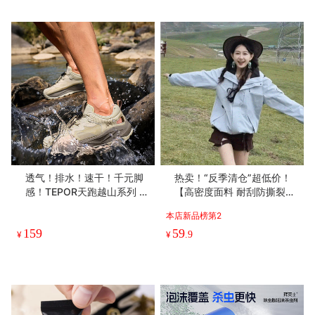
透气！排水！速干！千元脚
热卖！“反季清仓”超低价！
感！TEPOR天跑越山系列 趣
【高密度面料 耐刮防撕裂】
野/驰野系列 溯溪鞋 浙江省
Schenvega轻量情侣山系户
本店新品榜第2
游泳队指定官方合作伙伴 轻
外防风冲锋外套 透气不闷 防
159
59
盈舒适 防滑耐磨
风锁温 7色可选
¥
¥
.9