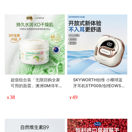
盒3件超划算！
超值组合装「无限回购全家
SKYWORTH创维 小椰球蓝
可用的面霜」澳洲GM绵羊
牙耳机STP009/创维OWS
油 滋润保湿不油腻 1瓶用全
挂耳式蓝牙耳机STP013 畅
38
49
身 澳芝曼绵羊脂滋润维E霜2
享音乐 无线自在
¥
¥
50g/500g