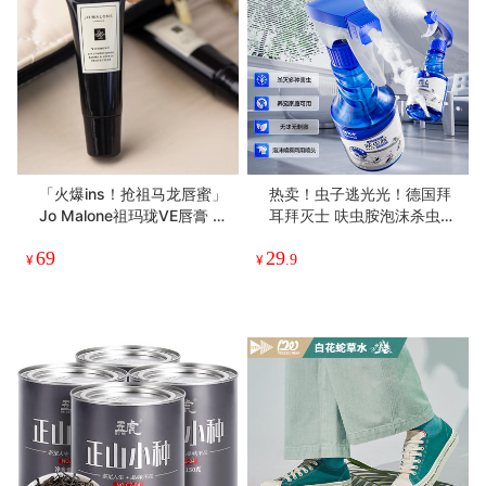
「火爆ins！抢祖马龙唇蜜」
热卖！虫子逃光光！德国拜
Jo Malone祖玛珑VE唇膏 15
耳拜灭士 呋虫胺泡沫杀虫剂
ml/支 保湿滋润 淡化唇纹 维
无味无刺激 泡沫喷雾两种形
69
29
他命E修复唇部 口红打底
态 300ml*2瓶
¥
¥
.9