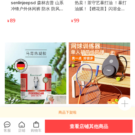
senlinjeepsd 森林吉普 山系
热卖！茶守艺暴打油 ！暴打
冲锋户外休闲裤 防水 防风
油腻！【赠花茶】闪溶金花
防刮 男女同款ELXM99-25
黑茶萃 冷热皆可泡 餐后一杯
89
99
01
30包/盒
¥
¥
德国 KRAUTERHOF马膏50
FED飞尔顿 网球拍训练器 带
商品下架啦
0ml/瓶
线回弹 自练网球拍套装
查看店铺其他商品
89
89
¥
¥
客服
店铺
购物车