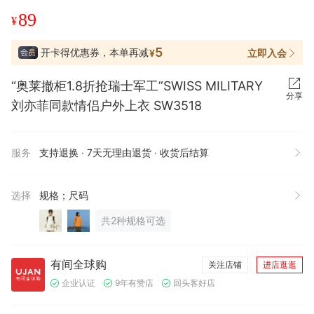
89
¥
5
开卡得优惠券，本单再减
立即入会
¥
“奥莱撤柜1.8折抢瑞士军工”SWISS MILITARY
分享
刘亦菲同款情侣户外上衣 SW3518
服务
支持退换 · 7天无理由退货 · 收货后结算
选择
规格；尺码
共2种规格可选
有间全球购
关注店铺
进店逛逛
企业认证
9年有赞店
回头客好店