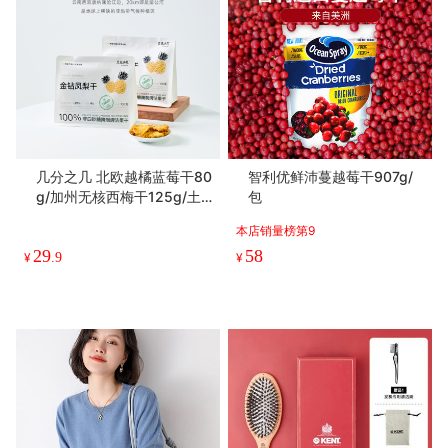
几分之几 北欧越橘蓝莓干80
智利优鲜沛蔓越莓干907g/
g/加州无核西梅干125g/土
包
耳其无花果干100g/金钻凤
本店销量榜第9
梨100g/蔓越莓干100g【y
29
58
s】
¥
.9
¥