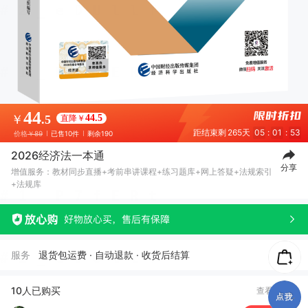
44
￥
.5
直降￥
44.5
距结束剩
265天
05
:
01
:
53
价格
￥89
已售10件
剩余190
2026经济法一本通
分享
增值服务：教材同步直播+考前串讲课程+练习题库+网上答疑+法规索引
+法规库
服务
退货包运费 · 自动退款 · 收货后结算
༼***༽
08月04日买了1件
去下单
A***g
07月04日买了1件
去下单
10人已购买
查看全部