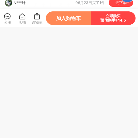
N***计
06月23日买了1件
去下单
R***h
05月19日买了1件
去下单
立即购买
加入购物车
预估到手¥44.5
客服
店铺
购物车
1***7
05月18日买了1件
去下单
经济科学出版社
关注店铺
进店逛逛
凃*
04月26日买了1件
去下单
晓*
04月21日买了1件
去下单
t***g
04月20日买了1件
去下单
2026
年度全国会计专业技术中级资格考试辅导
大***?
04月19日买了1件
去下单
系列丛书
踔***。
04月15日买了1件
去下单
内容简介
中国财经出版传媒集团组织专家，严格按照
2026年度中级会计专业技术资格考试大纲和中级
教材核心内容，精心组织编写了中财传媒版2026