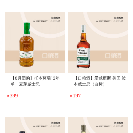
【8月团购】托本莫瑞12年
【口粮酒】爱威廉斯 美国 波
单一麦芽威士忌
本威士忌（白标）
399
197
¥
¥