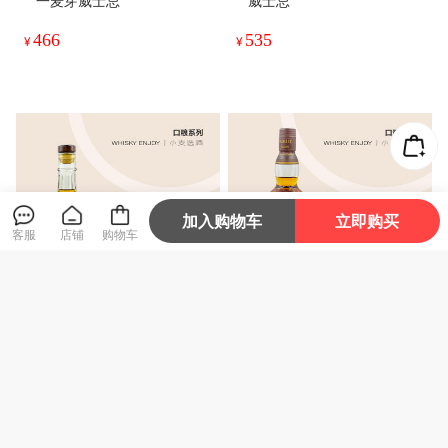
一麦芽威士忌
威士忌
466
535
¥
¥
加入购物车
立即购买
客服
店铺
购物车
【口粮酒】费特肯12年单一
【口粮酒】雅沐特 融合（fu
麦芽威士忌
sion）印度 单一麦芽威士忌
480
479
¥
¥