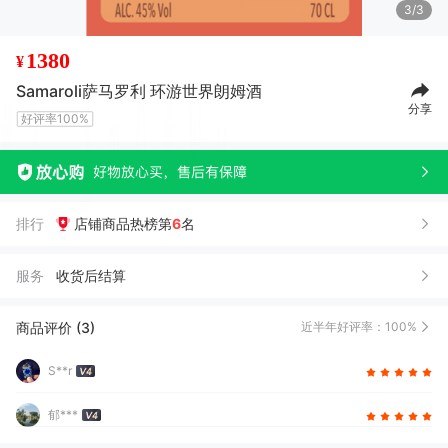
3/3
1380
¥
Samaroli萨马罗利 环游世界朗姆酒
分享
好评率100%
排行
店铺商品热榜第
6
名
服务
收货后结算
商品评价 (3)
近半年好评率：100%
S**r
郁***