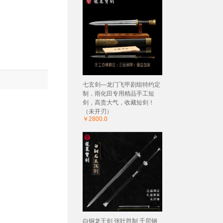
七玄剑—龙门飞甲剧组特约定
制，雨化田专用精品手工短
剑，高贵大气，收藏短剑！
（未开刃）
￥2800.0
白铜龙王剑 张叶胜制 千层钢