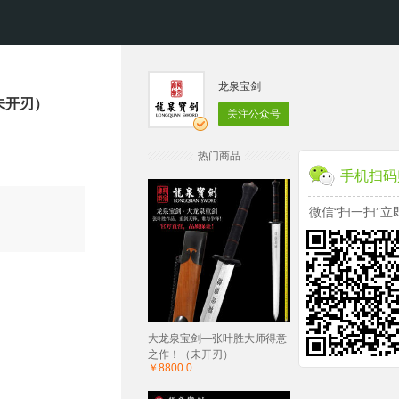
龙泉宝剑
未开刃）
关注公众号
热门商品
手机扫码
微信“扫一扫”立
大龙泉宝剑—张叶胜大师得意
之作！（未开刃）
￥8800.0