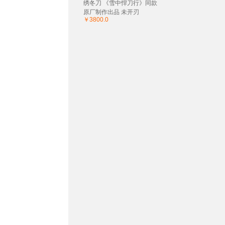
绣冬刀 《雪中悍刀行》同款
原厂制作出品 未开刃
￥3800.0