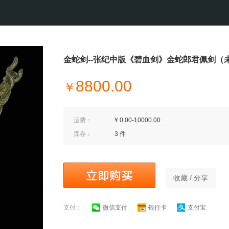
金蛇剑--张纪中版《碧血剑》金蛇郎君佩剑（
8800.00
￥
运费：
¥ 0.00-10000.00
库存：
3 件
收藏 / 分享
支付：
微信支付
银行卡
支付宝