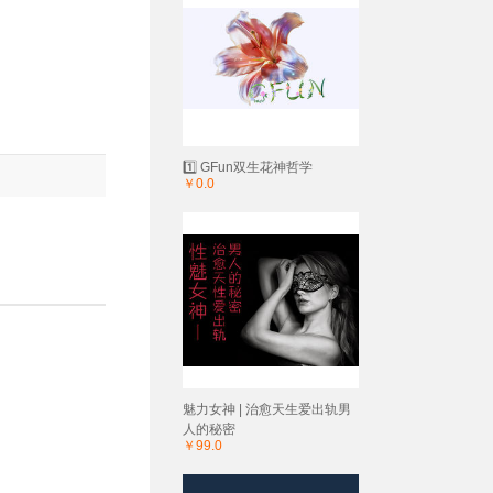
1️⃣ GFun双生花神哲学
￥0.0
魅力女神 | 治愈天生爱出轨男
人的秘密
￥99.0