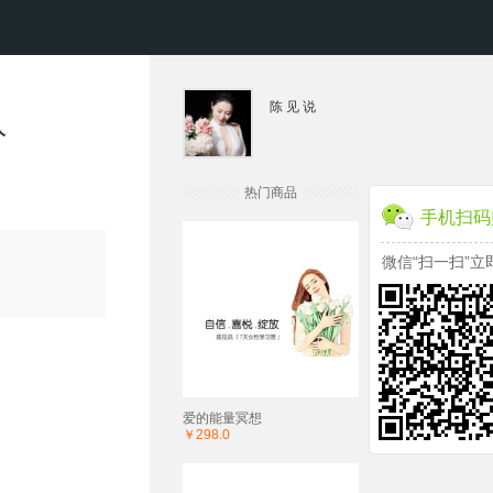
陈 见 说
人
热门商品
手机扫码
微信“扫一扫”立
爱的能量冥想
￥298.0