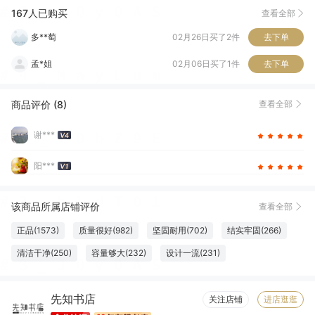
范*
04月03日买了1件
去下单
167人已购买
查看全部
多**萄
02月26日买了2件
去下单
孟*姐
02月06日买了1件
去下单
e**o
01月14日买了1件
去下单
商品评价 (8)
查看全部
石*和
01月14日买了1件
去下单
谢***
阳***
该商品所属店铺评价
查看全部
正品(1573)
质量很好(982)
坚固耐用(702)
结实牢固(266)
清洁干净(250)
容量够大(232)
设计一流(231)
纸张精良(219)
触感良好(217)
厚度适中(207)
字体适宜(175)
先知书店
大小合适(168)
必备书籍(154)
优美详细(120)
图文清晰(103)
关注店铺
进店逛逛