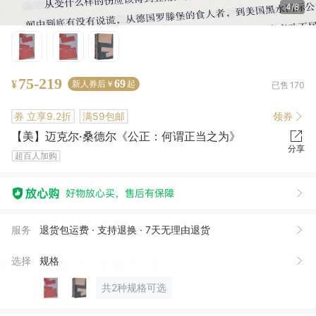
4/8
75-219
69
¥
新人券后￥
起
已售
170
券
立享9.2折
满59包邮
领券
【美】迈克尔·桑德尔《公正：何谓正当之为》
分享
超百人加购
上*
06月17日买了1件
去下单
杨*
11月19日买了1件
去下单
服务
退货包运费 · 支持退换 · 7天无理由退货
陈***）
07月23日买了1件
去下单
选择
规格
张*梁
07月04日买了1件
去下单
共2种规格可选
E***n
04月06日买了1件
去下单