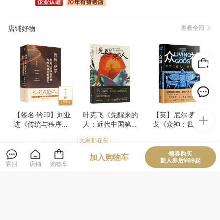
物流很快(96)
高端大气(95)
包装很好(91)
服务周到(57)
珍藏佳品(49)
做工精良(49)
很划算(35)
方便(23)
店铺好物
查看全部
真材实料(22)
完美无瑕(21)
很好看(18)
色泽通透(18)
精美雅致(16)
认真负责(16)
性价比高(12)
清晰度高(9)
方便实用(7)
很舒服(6)
【签名·钤印】刘业
叶克飞《先醒来的
【英】尼尔·麦格雷
进《传统与秩序：
人：近代中国第一
戈《众神：四万年
伯克、法国大革命
批留学生》
的人、物与信仰》
大家都在买
与西方政治的演
化》
领券购买
128
72
99
¥
¥
¥
加入购物车
新人券后¥69起
客服
店铺
购物车