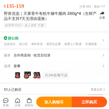
135-159
¥
已售
993
剩余
117
野兽优选｜天莱香牛有机牛腩牛腿肉 260g*4（生鲜产
分享
品不支持7天无理由退换）
好评率100%
多人评价“方便”
品质保证
放心吃
准时发货
退货包运费
免费上门取退
专属客服
先行赔
服务
合作商直销 · 收货后结算
选择
套餐
茜*茜
07月31日买了1件
去下单
共3种套餐可选
茜*茜
07月31日买了1件
去下单
S***n
07月20日买了1件
去下单
51人已购买
查看全部
S***n
07月20日买了1件
去下单
加入购物车
立即购买
客服
店铺
购物车
杨*
07月18日买了1件
去下单