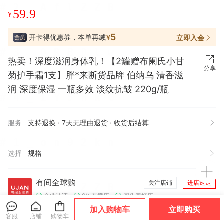
59.9
¥
5
开卡得优惠券，本单再减
立即入会
¥
热卖！深度滋润身体乳！【2罐赠布阑氏小甘
分享
菊护手霜1支】胖*来断货品牌 伯纳乌 清香滋
润 深度保湿 一瓶多效 淡纹抗皱 220g/瓶
服务
支持退换 · 7天无理由退货 · 收货后结算
选择
规格
有间全球购
关注店铺
进店逛逛
企业认证
9年有赞店
回头客好店
加入购物车
立即购买
客服
店铺
购物车