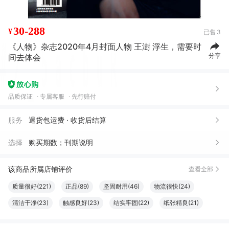
30-288
¥
已售
3
《人物》杂志2020年4月封面人物 王澍 浮生，需要时
分享
间去体会
品质保证
专属客服
先行赔付
服务
退货包运费 · 收货后结算
选择
购买期数；刊期说明
该商品所属店铺评价
查看全部
质量很好(221)
正品(89)
坚固耐用(46)
物流很快(24)
清洁干净(23)
触感良好(23)
结实牢固(22)
纸张精良(21)
大小合适(20)
很好看(19)
字体适宜(19)
服务周到(18)