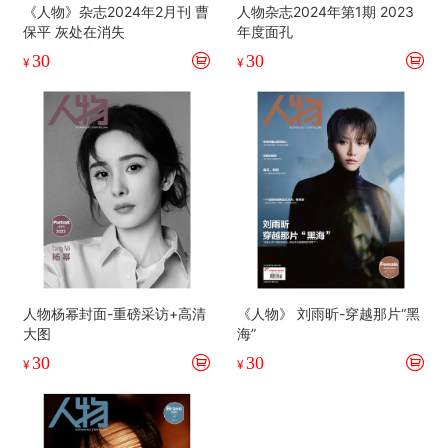
《人物》杂志2024年2月刊 曹
人物杂志2024年第1期 2023
保平 灰处在消失
年度面孔
30
30
¥
¥
人物杨幂封面-重磅采访+高清
《人物》 刘雨昕-穿越那片“黑
大图
海”
30
30
¥
¥