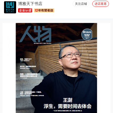
博雅天下书店
厚度适中(18)
设计一流(17)
图文清晰(16)
容量够大(14)
关注店铺
进店逛逛
优美详细(13)
包装很好(11)
必备书籍(11)