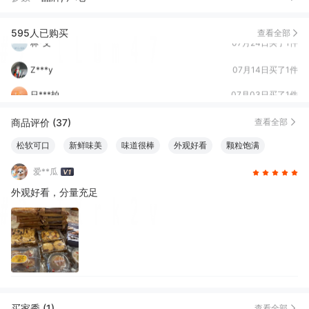
到**止
07月26日买了1件
林*文
07月24日买了1件
595人已购买
查看全部
Z***y
07月14日买了1件
日***拍
07月03日买了1件
?*
06月10日买了1件
商品评价 (37)
查看全部
飞*
05月26日买了1件
松软可口
新鲜味美
味道很棒
外观好看
颗粒饱满
A***锋
05月18日买了1件
分量充足
爱**瓜
啊***8
05月08日买了1件
外观好看，分量充足
买家秀 (1)
查看全部