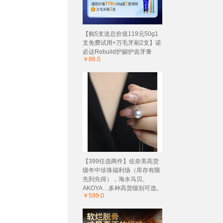
【购5支送总价值119元50g1
支免费试用+万毛牙刷2支】诺
必达Rebuild护龈护齿牙膏
￥86.0
【399任选两件】佐奈美高货
级年中珍珠福利场（库存有限
先到先得），海水马贝、
AKOYA…多种高货级别可选。
￥599.0