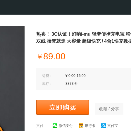
热卖！ 3C认证！幻响i-mu 轻奢便携充电宝 
双线 揣兜就走 大容量 超级快充 / 4合1快充数
89.00
￥
运费：
¥ 0.00-16.00
库存：
3873 件
收藏 / 分享
支付：
微信支付
银行卡
支付宝