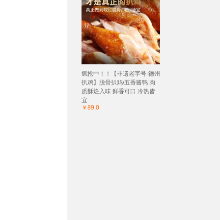
疯抢中！！【非遗老字号·德州
扒鸡】脱骨扒鸡/五香酱鸭 肉
质酥烂入味 鲜香可口 冷热皆
宜
￥89.0