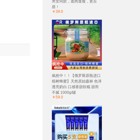
男女同款，遮肉显瘦，更百
搭！
￥39.0
疯抢中！！【俄罗斯原瓶进口
椴树蜂蜜】天然原始森林 色泽
透亮奶白 口感香甜软糯 甜而
不腻 1000g/罐
￥59.0