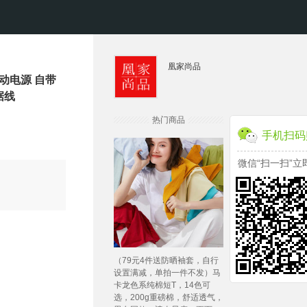
凰家尚品
移动电源 自带
据线
热门商品
手机扫码
微信“扫一扫”立
（79元4件送防晒袖套，自行
设置满减，单拍一件不发）马
卡龙色系纯棉短T，14色可
选，200g重磅棉，舒适透气，