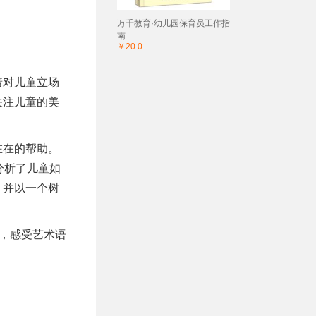
万千教育·幼儿园保育员工作指
南
￥20.0
着对儿童立场
关注儿童的美
在在的帮助。
分析了儿童如
，并以一个树
中，感受艺术语