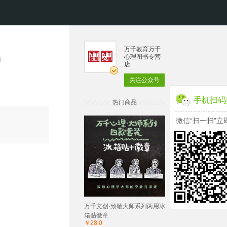
万千教育万千
心理图书专营
动
店
关注公众号
手机扫码
热门商品
微信“扫一扫”立
万千文创·致敬大师系列两用冰
箱贴徽章
￥28.0