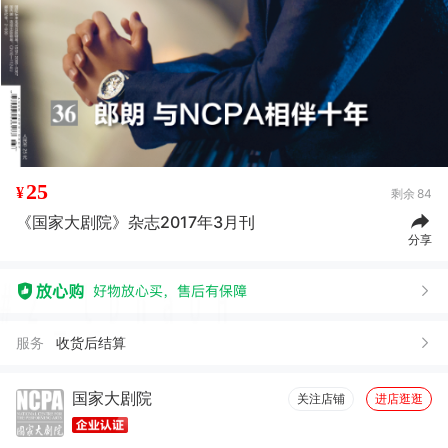
25
¥
剩余
84
《国家大剧院》杂志2017年3月刊
分享
服务
收货后结算
国家大剧院
关注店铺
进店逛逛