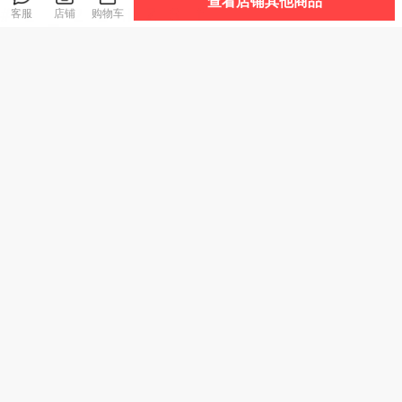
查看店铺其他商品
客服
店铺
购物车
透气！排水！速
【一涂一抹，霉菌
热卖！超好穿！“胖
干！千元脚感！TE
无影踪！28天不生
*来同款 29.9元到
POR天跑越山系列
霉！】净狮 3合1除
手2双”宅小年 糖果
爆款
爆款
趣野/驰野系列 溯溪
霉啫喱 一涂净除厨
踩屎感春夏凉拖 男
鞋 浙江省游泳队指
卫胶条黑霉 长效抑
女款 加厚鞋底 轻盈
159
49
29
¥
¥
¥
.9
定官方合作伙伴 轻
菌不复发 200g/瓶
舒适 5色可选
盈舒适 防滑耐磨
热卖！“反季清仓”
【下单即赠五行合
【长效冷热 双保便
超低价！【高密度
香珠手串*1】相合
携】Hydro *Flask