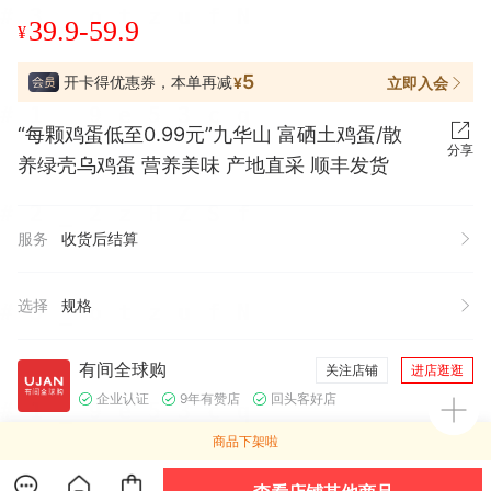
39.9-59.9
¥
5
开卡得优惠券，本单再减
立即入会
¥
“每颗鸡蛋低至0.99元”九华山 富硒土鸡蛋/散
分享
养绿壳乌鸡蛋 营养美味 产地直采 顺丰发货
服务
收货后结算
选择
规格
有间全球购
关注店铺
进店逛逛
企业认证
9年有赞店
回头客好店
商品下架啦
店铺好物
查看全部