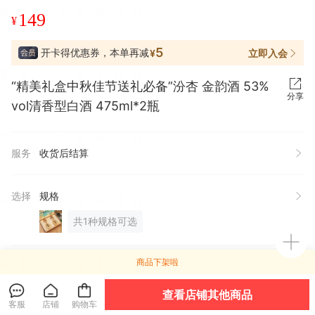
149
¥
5
开卡得优惠券，本单再减
立即入会
¥
“精美礼盒中秋佳节送礼必备”汾杏 金韵酒 53%
分享
vol清香型白酒 475ml*2瓶
服务
收货后结算
选择
规格
共1种规格可选
商品下架啦
有间全球购
关注店铺
进店逛逛
企业认证
9年有赞店
回头客好店
查看店铺其他商品
客服
店铺
购物车