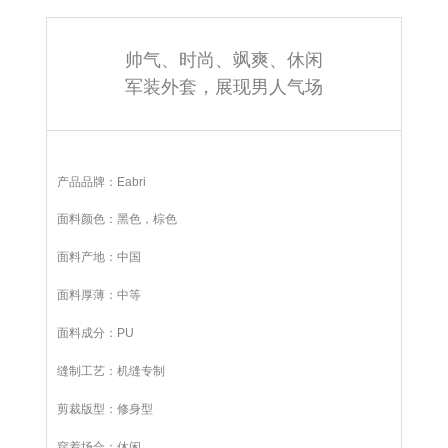
帅气、时尚、飒爽、休闲
军装外套，展现男人气场
产品品牌：Eabri
面料颜色：黑色，棕色
面料产地：中国
面料厚薄：中等
面料成分：PU
缝制工艺：机缝专制
剪裁版型：修身型
穿着场合：休闲