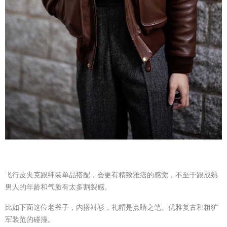
飞行皮夹克跟绅装单品搭配，会更有精致雅痞的感觉，不至于跟成熟
男人的年龄和气质有太多割裂感。
比如下面这位老爷子，内搭衬衫，礼帽是点睛之笔。优雅复古和粗犷
军装范的碰撞。