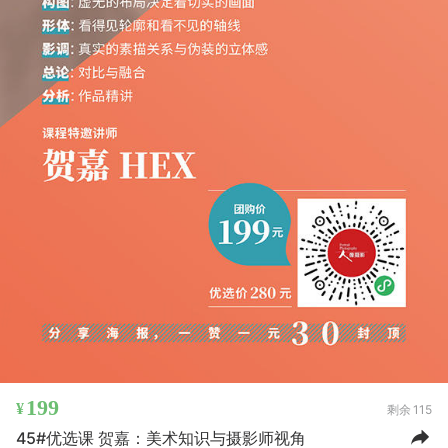
199
¥
剩余
115
45#优选课 贺嘉：美术知识与摄影师视角