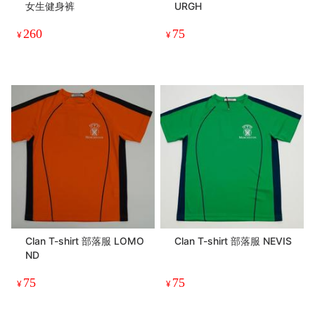
女生健身裤
URGH
260
75
¥
¥
Clan T-shirt 部落服 LOMO
Clan T-shirt 部落服 NEVIS
ND
75
75
¥
¥