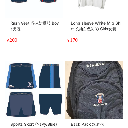
Rash Vest 游泳防晒服 Boy
Long sleeve White MIS Shi
s男装
rt 长袖白色衬衫 Girls女装
200
170
¥
¥
Sports Skort (Navy/Blue)
Back Pack 双肩包