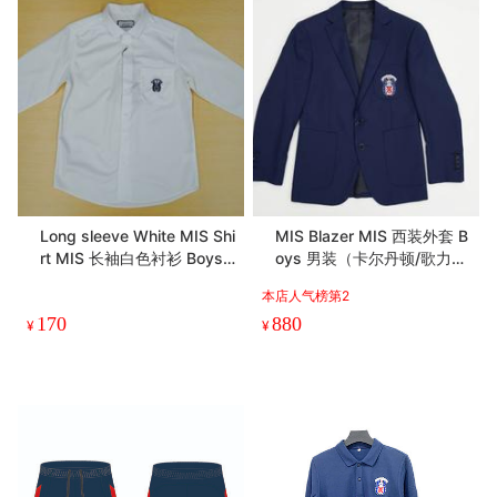
Long sleeve White MIS Shi
MIS Blazer MIS 西装外套 B
rt MIS 长袖白色衬衫 Boys
oys 男装（卡尔丹顿/歌力
男装（卡尔丹顿/歌力思）
思）
本店人气榜第2
170
880
¥
¥