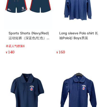
Sports Shorts (Navy/Red)
Long sleeve Polo shirt 长
运动短裤（深蓝色/红色）Bo
袖Polo衫 Boys男装
ys男装
本店人气榜第6
140
160
¥
¥