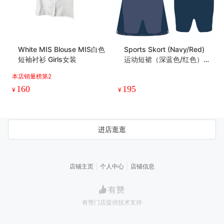
White MIS Blouse MIS白色
Sports Skort (Navy/Red)
短袖衬衫 Girls女装
运动短裙（深蓝色/红色）Gi
rls女装
本店销量榜第2
160
195
¥
¥
进店逛逛
店铺主页
个人中心
店铺信息
有赞门店提供技术支持