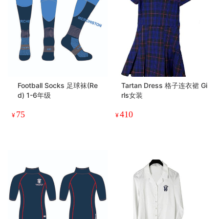
Football Socks 足球袜(Re
Tartan Dress 格子连衣裙 Gi
d) 1-6年级
rls女装
75
410
¥
¥