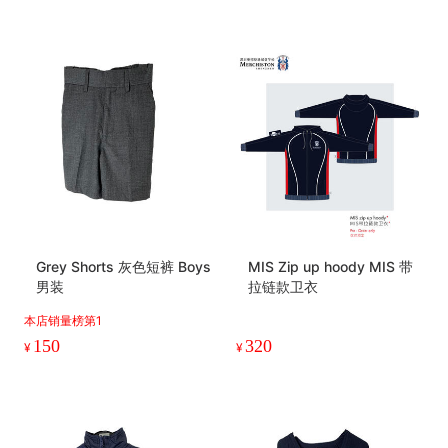
Grey Shorts 灰色短裤 Boys
MIS Zip up hoody MIS 带
男装
拉链款卫衣
本店销量榜第1
150
320
¥
¥