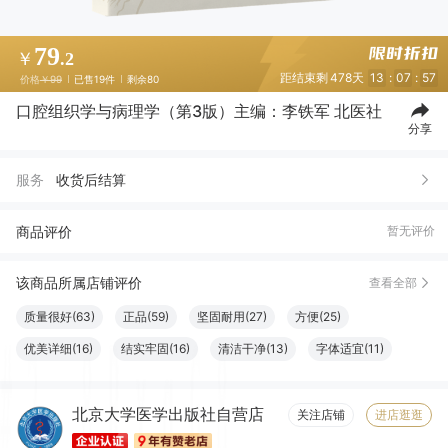
79
￥
.2
距结束剩
478天
13
:
07
:
56
价格
￥99
已售19件
剩余80
口腔组织学与病理学（第3版）主编：李铁军 北医社
分享
服务
收货后结算
商品评价
暂无评价
该商品所属店铺评价
查看全部
质量很好(63)
正品(59)
坚固耐用(27)
方便(25)
优美详细(16)
结实牢固(16)
清洁干净(13)
字体适宜(11)
容量够大(11)
设计一流(10)
必备书籍(10)
清晰度高(9)
北京大学医学出版社自营店
物流很快(8)
大小合适(8)
触感良好(8)
服务周到(7)
关注店铺
进店逛逛
纸张精良(6)