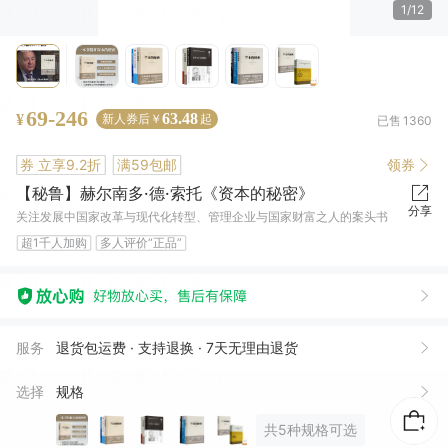
1/12
69-246
63.48
¥
新人券后￥
起
已售
1360
券
立享9.2折
满59包邮
领券
【秘鲁】赫尔南多·德·索托《资本的秘密》
分享
关注发展中国家改革与现代化转型、管理企业与国家财富之人的案头书
超1千人加购
多人评价“正品”
服务
退货包运费 · 支持退换 · 7天无理由退货
选择
规格
共5种规格可选
爱*杆
16 小时前买了1件
去下单