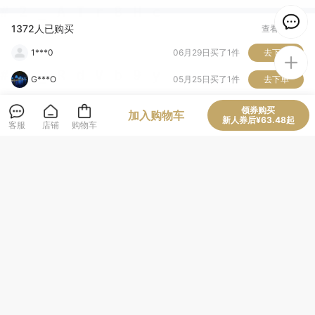
邓*士
07月07日买了1件
去下单
1372人已购买
查看全部
1***0
06月29日买了1件
去下单
G***O
05月25日买了1件
去下单
一*
05月24日买了1件
去下单
领券购买
加入购物车
商品评价 (82)
查看全部
新人券后¥63.48起
客服
店铺
购物车
不***啡
05月23日买了1件
去下单
正品
坚固耐用
结实牢固
大小合适
清洁干净
团*
05月23日买了1件
去下单
触感良好
r**兰
龙***）
05月23日买了1件
去下单
正版，坚固耐用，大小合适，结实牢固，清洁干净，字体适宜
L***n
05月23日买了1件
去下单
W***N
05月23日买了1件
去下单
该商品所属店铺评价
查看全部