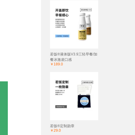
若饭®液体版V3.9三轻早餐/加
餐冰激凌口感
￥189.0
若饭®定制勋章
￥29.0