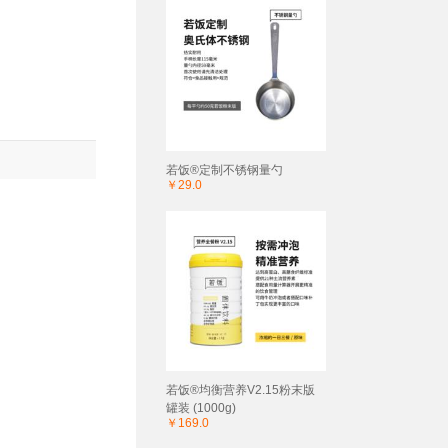
若饭®定制不锈钢量勺
￥29.0
若饭®均衡营养V2.15粉末版
罐装 (1000g)
￥169.0