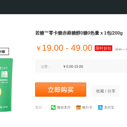
若糖™零卡糖赤藓糖醇0糖0热量 x 1包/200g
19.00 - 49.00
￥
限时折扣
原价：￥2
运费：
¥ 0.00-15.00
收藏 / 分享
支付：
微信支付
银行卡
支付宝