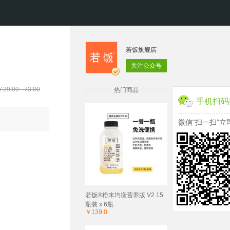
若饭旗舰店
关注公众号
9.00 - 73.00
热门商品
手机扫码
微信“扫一扫”立
若饭®粉末均衡营养版 V2.15
瓶装 x 6瓶
￥139.0