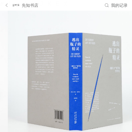
先知书店
我的记录