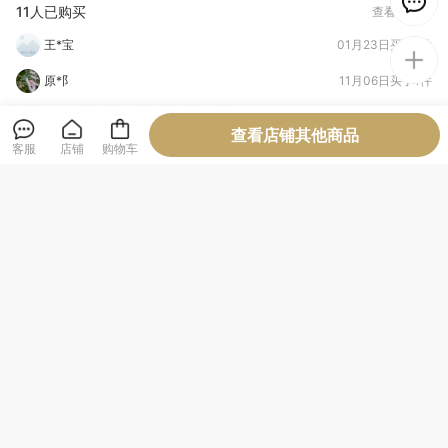
王*宝
01月23日买了1件
11人已购买
查看全部
原*阝
11月06日买了1件
田*涛
08月03日买了1件
杜*亮
07月29日买了1件
查看店铺其他商品
商品评价
暂无评价
客服
店铺
购物车
独*团
07月14日买了1件
该商品所属店铺评价
ꃴ***ꃅ
07月14日买了1件
查看全部
正品(1573)
质量很好(982)
坚固耐用(702)
结实牢固(266)
梧**?
07月13日买了1件
清洁干净(250)
容量够大(232)
设计一流(231)
L***e
07月10日买了1件
纸张精良(219)
触感良好(217)
厚度适中(207)
字体适宜(175)
先知书店
大小合适(168)
必备书籍(154)
优美详细(120)
图文清晰(103)
关注店铺
进店逛逛
物流很快(96)
高端大气(95)
包装很好(91)
服务周到(57)
珍藏佳品(49)
做工精良(49)
很划算(35)
方便(23)
店铺好物
查看全部
真材实料(22)
完美无瑕(21)
很好看(18)
色泽通透(18)