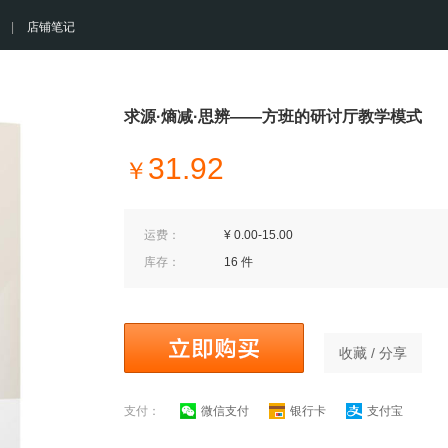
|
店铺笔记
求源·熵减·思辨——方班的研讨厅教学模式
31.92
￥
运费：
¥ 0.00-15.00
库存：
16 件
收藏 / 分享
支付：
微信支付
银行卡
支付宝