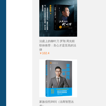
法庭上的柳叶刀 罗翔 周光权
联袂推荐：良心才是至高的法
律
￥102.4
家族信托99问（法商智慧丛