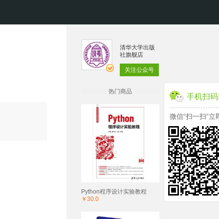
清华大学出版
社旗舰店
关注公众号
热门商品
手机扫码
微信“扫一扫”立
Python程序设计实验教程
￥30.0