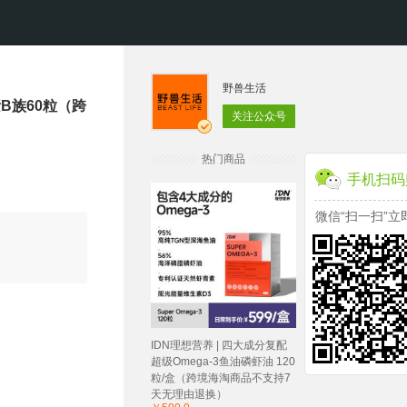
野兽生活
生素B族60粒（跨
关注公众号
热门商品
手机扫码
微信“扫一扫”立
IDN理想营养 | 四大成分复配
超级Omega-3鱼油磷虾油 120
粒/盒（跨境海淘商品不支持7
天无理由退换）