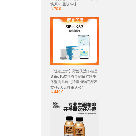
块原味/黑胡椒味
￥79.9
【优选上新】野兽优选｜硅基
SiBio KS3动态血酮仪持续酮
体监测系统（跨境海淘商品不
支持7天无理由退换）
￥449.0