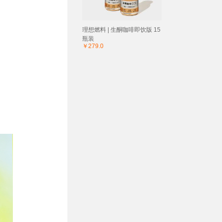
理想燃料 | 生酮咖啡即饮版 15
瓶装
￥279.0