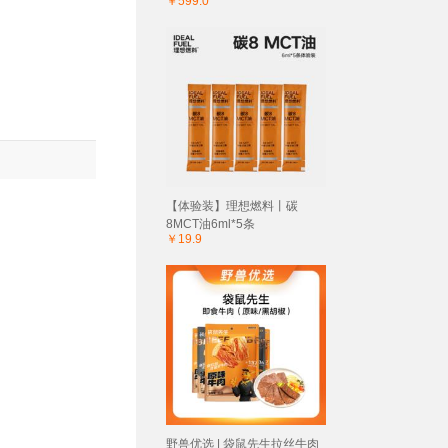
￥599.0
【体验装】理想燃料丨碳
8MCT油6ml*5条
￥19.9
野兽优选 | 袋鼠先生拉丝牛肉