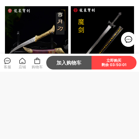
立即购买
加入购物车
剩余 03:50:00
客服
店铺
购物车
弯月短刀 （未开刃）
「仙侠·魔剑」龙泉宝剑厂新
款定制设计 未开刃
2680
6800
¥
¥