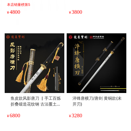
本店销量榜第5
4800
3800
¥
¥
鱼皮款风影唐刀 ▏手工百炼
淬锋唐横刀/唐剑 黄铜款(未
折叠锻造花纹钢 古法覆土烧
开刃)
刃工艺 手工精细研磨 高档鱼
6800
3280
皮包鞘 纯铜手雕装具（未开
¥
¥
刃）