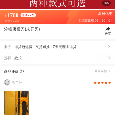
3/5
夏日优惠
1780
720
直降￥
￥
距结束仅剩
03
:
50
:
00
价格
￥2500
淬锋唐横刀(未开刃)
分享
服务
退货包运费 · 支持退换 · 7天无理由退货
选择
款式
商品评价 (1)
查看全部
时**か