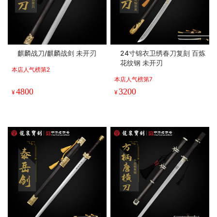
麒麟战刀/麒麟战剑 未开刃
24寸锦衣卫绣春刀复刻 百炼
花纹钢 未开刃
本店人气榜第2
本店人气榜第7
4800
3200
¥
¥