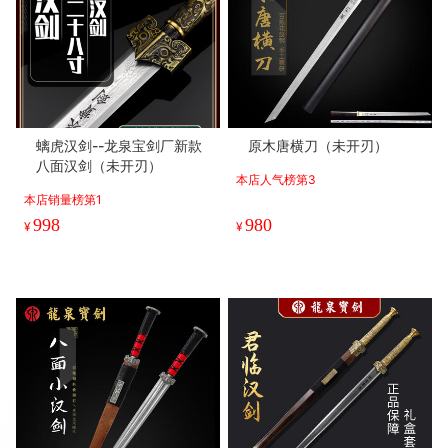
螭虎汉剑--龙泉宝剑厂新款
原木唐横刀（未开刃）
八面汉剑（未开刃）
本店人气榜第3
本店销量榜第1
998
980
¥
¥