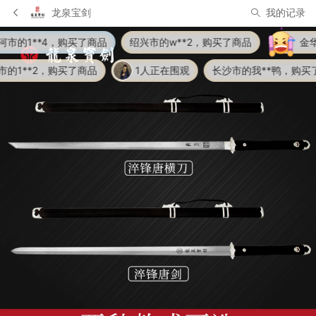
龙泉宝剑
我的记录
了商品
绍兴市的w**2，购买了商品
金华市的行**1，购买
商品
1人正在围观
长沙市的我**鸭，购买了商品
郑