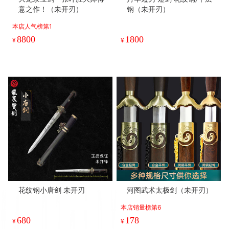
意之作！（未开刃）
钢（未开刃）
本店人气榜第1
8800
1800
¥
¥
花纹钢小唐剑 未开刃
河图武术太极剑（未开刃）
本店销量榜第6
680
178
¥
¥