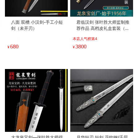
八面 双槽 小汉剑-手工小短
君临汉剑 张叶胜大师监制推
剑（未开刃）
荐作品 高档皮礼盒套装（未
开刃）
本店人气榜第4
680
3800
¥
¥
大龙泉宝剑—张叶胜大师得
月华短刃 短剑 花纹钢/千层