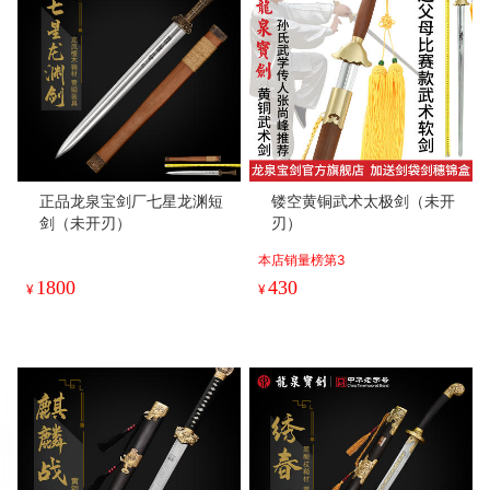
正品龙泉宝剑厂七星龙渊短
镂空黄铜武术太极剑（未开
剑（未开刃）
刃）
本店销量榜第3
1800
430
¥
¥