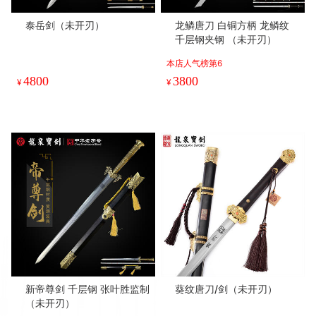
泰岳剑（未开刃）
龙鳞唐刀 白铜方柄 龙鳞纹
千层钢夹钢 （未开刃）
本店人气榜第6
4800
3800
¥
¥
新帝尊剑 千层钢 张叶胜监制
葵纹唐刀/剑（未开刃）
（未开刃）