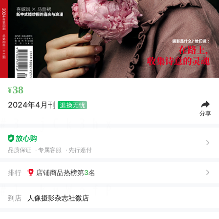
38
¥
2024年4月刊
分享
品质保证
专属客服
先行赔付
排行
店铺商品热榜第
3
名
到店
人像摄影杂志社微店