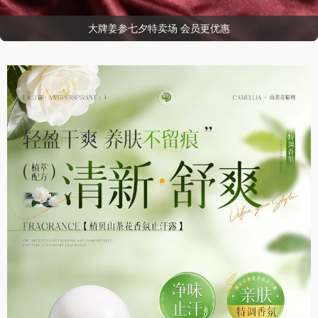
大牌姜参七夕特卖场 会员更优惠