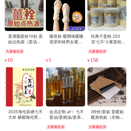
姜灌肠姜栓10粒 原
睡觉袜 暖脚保暖睡
经典干姜粉 250
始点热源（姜汤姜
觉穿的袜男女通用
克‘七不’小黄姜粉
粉泥灌肠的补充）
睡觉专用保暖袜套
精装罐装/超细超微
大家都在买
大家都在买
热源直达患处体伤
月子袜秋冬睡眠袜
姜粉（原始点定
七不姜粉+栓剂基质
制）
10
5
158
¥
¥
¥
辅料
2025海伦富硒七不
会员定制 🌿✨ 七不
(特价)姜贴 姜暖贴
大米 硒都海伦黑土
姜油/姜精油/姜茶
暖身热贴（非物理
寒地香稻5斤/10斤
油/姜参油 ✨🌿七不
发热） 生姜贴贴12
大家都在买
大家都在买
七不水稻大米 心法
姜复方精油 姜甘油
*8CM