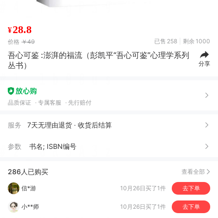
28.8
¥
已售
258
剩余
1000
价格
￥49
吾心可鉴 :澎湃的福流（彭凯平“吾心可鉴”心理学系列
分享
丛书）
品质保证
专属客服
先行赔付
董*容
04月24日买了1件
去下单
服务
7天无理由退货 · 收货后结算
李*芳
04月10日买了1件
去下单
参数
书名; ISBN编号
信*游
10月26日买了1件
去下单
286人已购买
查看全部
小**师
10月26日买了1件
去下单
万*
10月26日买了1件
去下单
吴*师
10月26日买了1件
去下单