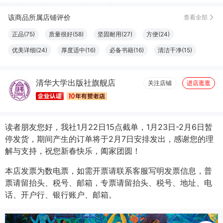
A***明
10月26日买了1件
去下单
该商品所属店铺评价
查看全部
A***明
10月26日买了1件
去下单
正品(75)
质量很好(58)
坚固耐用(27)
方便(24)
悠***娘
10月26日买了1件
去下单
优美详细(24)
厚度适中(16)
必备书籍(16)
清洁干净(15)
大小合适(11)
结实牢固(11)
容量够大(11)
字体适宜(9)
幸**?
10月26日买了1件
去下单
清华大学出版社旗舰店
图文清晰(8)
纸张精良(8)
触感良好(7)
设计一流(7)
关注店铺
进店逛逛
读者朋友您好，我社1月22日15点截单，1月23日-2月6日暂
停发货，期间产生的订单将于2月7日安排发出，感谢您的理
解与支持，祝您新春快乐，阖家团圆！
本店发票为数电票，如需开票请联系客服写明发票信息，普
票请留抬头、税号、邮箱，专票请留抬头、税号、地址、电
话、开户行、银行账户、邮箱。