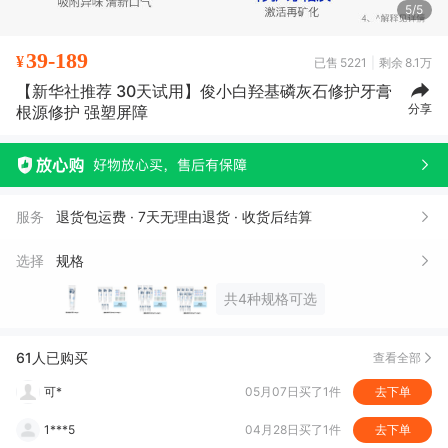
5/5
39-189
¥
已售
5221
剩余
8.1万
【新华社推荐 30天试用】俊小白羟基磷灰石修护牙膏
分享
根源修护 强塑屏障
服务
退货包运费 · 7天无理由退货 · 收货后结算
包*
07月23日买了1件
去下单
选择
规格
王*
07月09日买了1件
去下单
共4种规格可选
格**朵
06月26日买了1件
去下单
真*
05月09日买了1件
去下单
61人已购买
查看全部
可*
05月07日买了1件
去下单
1***5
04月28日买了1件
去下单