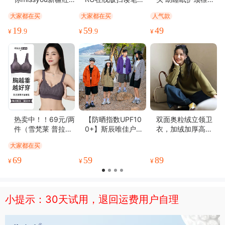
薄厚适中(11)
无油腻感(11)
精美雅致(10)
优美详细(10)
枣免洗即食500g*2
R100 扫描翻译 课
修复睡觉专用枕芯
大家都在买
大家都在买
人气款
袋
本扫读 扫题答疑 口
反弓富贵包护颈枕
清香四溢(9)
清香软糯(9)
清晰度高(9)
做工精致(9)
语评测 学习乐园 分
品牌直发
19
59
49
¥
.9
¥
.9
¥
包装很好(8)
新鲜味美(8)
丰富细腻(7)
味道鲜美(6)
级背单词
松软可口(6)
功能强劲(6)
不占空间(6)
热卖中！！69元/两
【防晒指数UPF10
双面奥粒绒立领卫
件（雪梵莱 普拉提
0+】斯辰唯佳户外
衣，加绒加厚高克
黑绷带内衣2.0 ）
轻量化情侣防晒衣
重超保暖【3-7天发
大家都在买
调整型无痕内衣 双
套装 男女同款 防晒
货】
重提拉 塑造好胸型
防风防雨 透气清爽
69
59
89
¥
¥
¥
聚拢舒适 欧若风收
副乳文胸 零束缚 零
压力
小提示：30天试用，退回运费用户自理