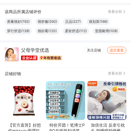
谭*
04月07日买了1件
去下单
该商品所属店铺评价
查看全部
拾*
03月31日买了1件
去下单
质量很好(792)
很舒服(392)
正品(227)
很划算(166)
石*
03月25日买了1件
去下单
穿行舒适(138)
很好看(120)
柔软舒适(112)
坚固耐用(108)
向*
03月11日买了1件
去下单
做工精良(100)
效果好(97)
款式好看(82)
外观好看(78)
父母学堂优选
触感良好(76)
非常透气(75)
很暖和(73)
设计一流(73)
关注店铺
进店逛逛
颜色正(66)
大小合适(64)
方便(60)
显瘦修身(58)
尺寸适宜(56)
性价比高(53)
清洁干净(52)
厚度适中(49)
店铺好物
查看全部
尺码很准(47)
味道很棒(44)
真材实料(41)
简约百搭(41)
色泽纯正(37)
容量够大(35)
口感俱佳(34)
图文清晰(34)
纸张精良(34)
结实牢固(33)
必备书籍(32)
体感舒适(32)
方便实用(28)
字体适宜(27)
款式时尚(26)
格外清爽(25)
透气性好(25)
很显气质(23)
上身好看(21)
高端大气(19)
易于使用(17)
很有弹力(16)
物流很快(14)
完美无瑕(12)
【官方直营】好想
特价开团！笔博士P
加倍生活 反牵引枕
你missyou新疆红
RO在线版扫读笔D
头 助睡眠护颈椎枕