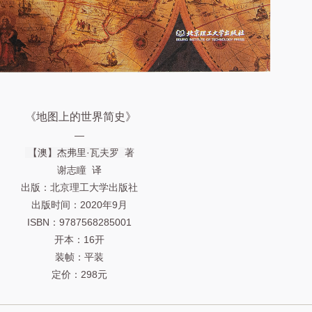
《地图上的世界简史》
—
【澳】杰弗里·瓦夫罗
著
谢志瞳 译
出版：北京理工大学出版社
出版时间：2020年9月
ISBN：9787568285001
开本：16开
装帧：平装
定价：298元