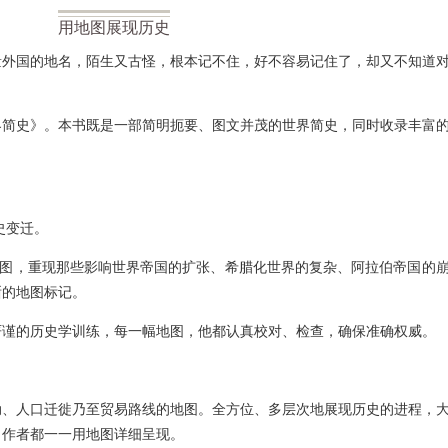
用地图展现历史
量外国的地名，陌生又古怪，根本记不住，好不容易记住了，却又不知道
界简史》。本书既是一部简明扼要、图文并茂的世界简史，同时收录丰富
史变迁。
地图，重现那些影响世界帝国的扩张、希腊化世界的复杂、阿拉伯帝国的
晰的地图标记。
严谨的历史学训练，每一幅地图，他都认真校对、检查，确保准确权威。
动、人口迁徙乃至贸易路线的地图。全方位、多层次地展现历史的进程，
，作者都一一用地图详细呈现。