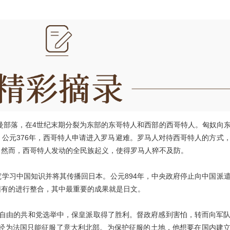
曼部落，在4世纪末期分裂为东部的东哥特人和西部的西哥特人。匈奴向
公元376年，西哥特人申请进入罗马避难。罗马人对待西哥特人的方式
。然而，西哥特人发动的全民族起义，使得罗马人猝不及防。
学习中国知识并将其传播回日本。公元894年，中央政府停止向中国派
旧有的进行整合，其中最重要的成果就是日文。
真正自由的共和党选举中，保皇派取得了胜利。督政府感到害怕，转而向军
已经为法国只能征服了意大利北部。为保护征服的土地，他想要在国内建