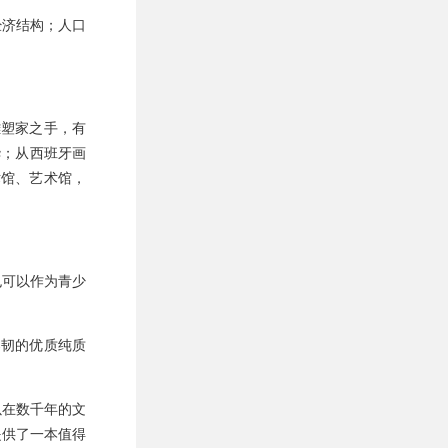
经济结构；人口
雕塑家之手，有
华；从西班牙画
术馆、艺术馆，
也可以作为青少
柔韧的优质纯质
以在数千年的文
提供了一本值得