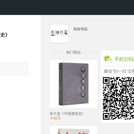
先知书店
简史》
热门商品
手机扫码
微信“扫一扫”立
朱子彦《中国朋党史》
￥42.5