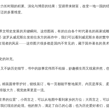
势力长时期的积累、演化与博弈的结果
：贸易带来财富，改变一地一国的
变迁的多重维度。
世界文明史发展的关键瞬间。这些图画，有的出自各个时代著名的画家或
可·波罗从威尼斯出发前往东方的画作中，我们可以看到威尼斯水巷的繁
现者的风采······这些图片很多都是国内不常见的，藏于国外著名的美
史的补充。
，又不缺历史细节，书中的故事宏伟而不枯燥，妙趣横生而又线索井然，
，精装圆脊带护封，
锁线装订，每一页都能平整地展开。
内页是厚实、
排版大方，视觉效果更是一流。
世界的位置”，小而言之，可以从地图中看到家乡的方位；大而言之，可
解我们现在的处境。他的努力，满足了自己的心愿；也为历史爱好者们，