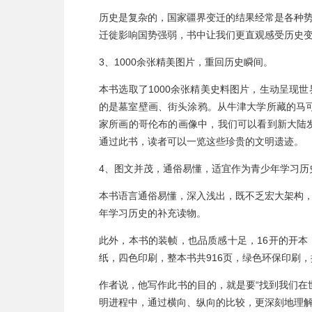
历史是复杂的，国家疆界变迁的结果经常是各种
迁徙影响国势强弱，书中让我们更直观感受历史
3、1000余张精美图片，重回历史瞬间。
本书选取了1000余张精美史料图片，生动呈现
的是墓室壁画、街头涂鸦。从牛津大学所藏的马
家所画的哥伦布的画像中，我们可以看到新大陆发
通过此书，读者可以一览这些珍贵的文明遗迹。
4、图文并茂，通俗易懂，适宜作为青少年学习历
本书语言通俗易懂，深入浅出，既不乏宏大架构
年学习历史的补充读物。
此外，本书的装帧，也品质感十足，16开的开本
纸，四色印刷，
整本书共916页，
绿色环保印刷，
作者说，他写作此书的目的，就是要“找到我们在
明进程中，通过横向、纵向的比较，更深刻地理