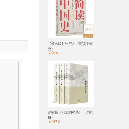
【签名版】张宏杰《简读中国
史》
￥58.0
张明楷《刑法的私塾》（2卷3
册）
￥147.0