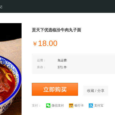
记
贡天下优选临汾牛肉丸子面
18.00
￥
运费：
免运费
库存：
371 件
收藏 / 分享
支付：
微信支付
银行卡
支付宝