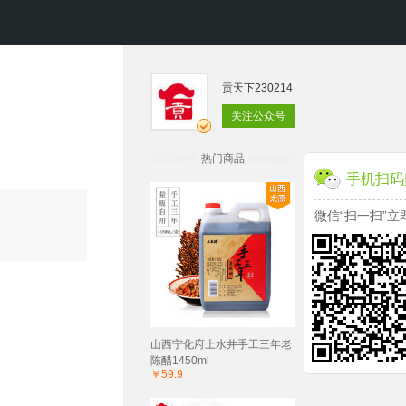
贡天下230214
关注公众号
热门商品
手机扫码
微信“扫一扫”立
山西宁化府上水井手工三年老
陈醋1450ml
￥59.9