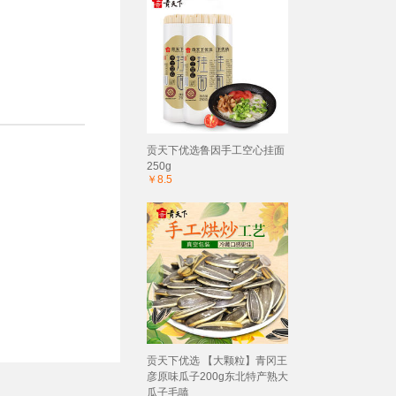
贡天下优选鲁因手工空心挂面
250g
￥8.5
贡天下优选 【大颗粒】青冈王
彦原味瓜子200g东北特产熟大
瓜子毛嗑