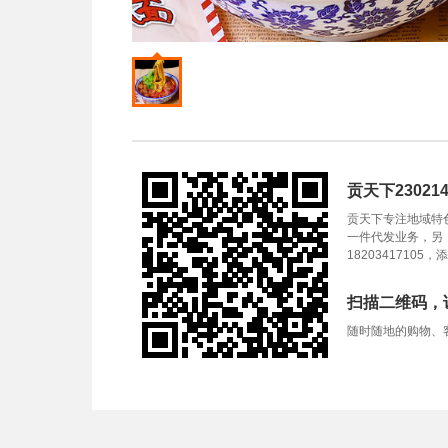
贡天下23021
贡天下专注地域特
一件代发业务，另
1820341710
扫描二维码，
随时随地的购物、客