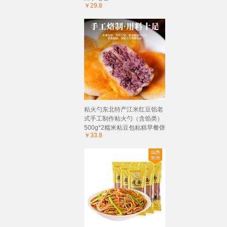
￥29.8
粘火勺东北特产江米红豆馅老
式手工制作粘火勺（含馅类）
500g*2糯米粘豆包粘糕早餐饼
￥33.8