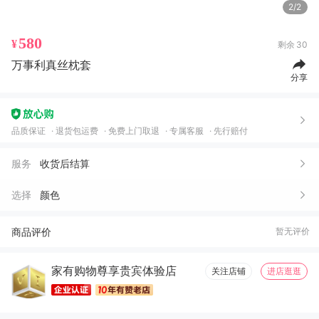
2/2
580
¥
剩余
30
万事利真丝枕套
分享
品质保证
退货包运费
免费上门取退
专属客服
先行赔付
服务
收货后结算
选择
颜色
商品评价
暂无评价
家有购物尊享贵宾体验店
关注店铺
进店逛逛