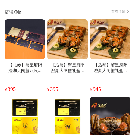
店铺好物
查看全部
【礼券】蟹皇府阳
【活蟹】蟹皇府阳
【活蟹】蟹皇府阳
澄湖大闸蟹八只装
澄湖大闸蟹礼盒八
澄湖大闸蟹礼盒十
788型
只装
只装
395
395
945
¥
¥
¥