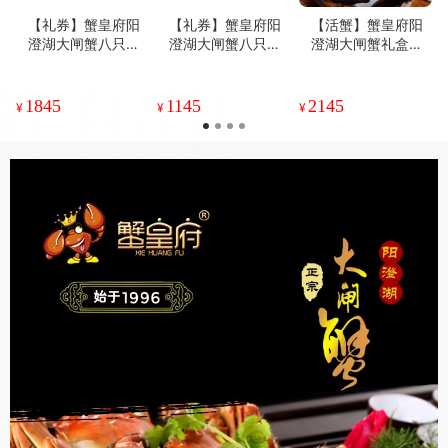
【礼券】蟹皇府阳
【礼券】蟹皇府阳
【活蟹】蟹皇府阳
澄湖大闸蟹八只装
澄湖大闸蟹八只装
澄湖大闸蟹礼盒十
至尊3688型
皇品2288型
只装
1845
1145
2145
¥
¥
¥