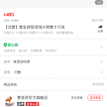
1/6
495
¥
剩余
999
价格
￥988
【活蟹】蟹皇府阳澄湖大闸蟹十只装
分享
公蟹3.0-3.4两/5只 母蟹2.0-2.4两/5只，送吃蟹辅料包
品质保证
放心吃
专属客服
先行赔付
服务
收货后结算
参数
只数
商品评价
暂无评价
蟹皇府官方旗舰店
关注店铺
进店逛逛