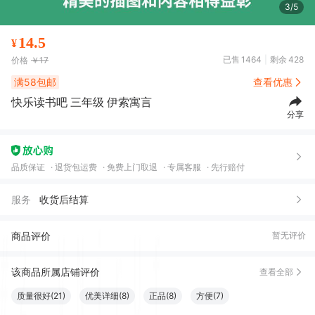
3/5
14.5
¥
已售
1464
剩余
428
价格
￥17
满58包邮
查看优惠
快乐读书吧 三年级 伊索寓言
分享
品质保证
退货包运费
免费上门取退
专属客服
先行赔付
服务
收货后结算
商品评价
暂无评价
该商品所属店铺评价
查看全部
质量很好(21)
优美详细(8)
正品(8)
方便(7)