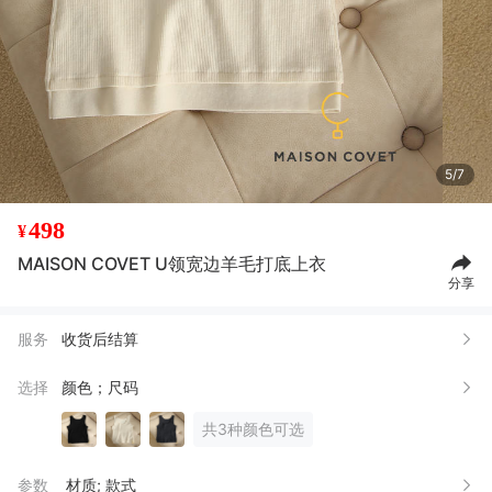
5/7
498
¥
MAISON COVET U领宽边羊毛打底上衣
分享
服务
收货后结算
选择
颜色；尺码
共3种颜色可选
参数
材质; 款式