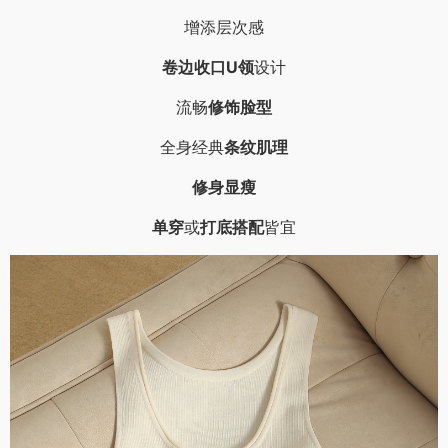
增添层次感
卷边收口U领
设计
流畅
修饰脸型
全身经典
条纹肌理
修身显瘦
单穿
或
打底搭配
皆宜