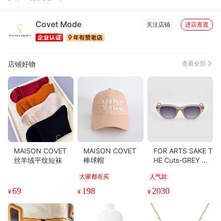
Covet Mode
关注店铺
进店逛逛
店铺好物
查看全部
MAISON COVET
MAISON COVET
FOR ARTS SAKE T
丝羊绒平纹短袜
棒球帽
HE Cuts-GREY 眼
镜
大家都在买
人气款
69
198
2030
¥
¥
¥