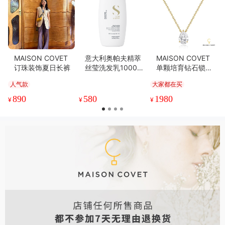
MAISON COVET
意大利奥帕夫精萃
MAISON COVET
订珠装饰夏日长裤
丝莹洗发乳1000ml
单颗培育钻石锁骨
（不可使用购物
链
人气款
大家都在买
金）
890
580
1980
¥
¥
¥