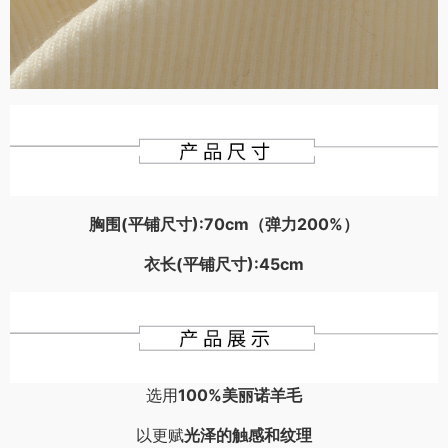
胸围(平铺尺寸):70cm（弹力200%）
衣长(平铺尺寸):45cm
选用
100%美丽诺羊毛
以更赋
光泽的触感和纹理