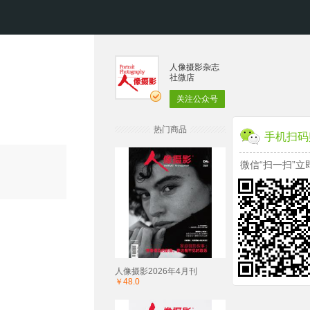
人像摄影杂志
社微店
关注公众号
热门商品
手机扫码
微信“扫一扫”立
人像摄影2026年4月刊
￥48.0