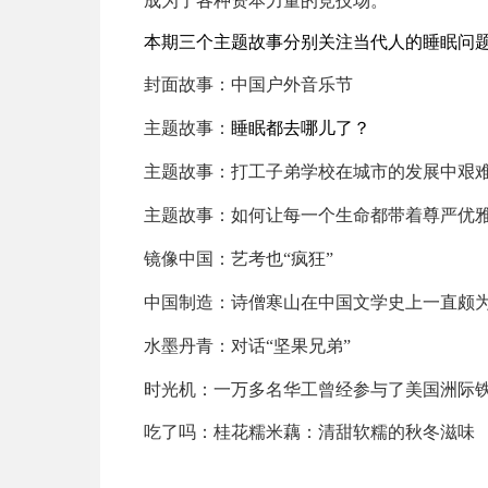
成为了各种资本力量的竞技场。
本期三个主题故事分别关注当代人的睡眠问
封面故事：
中国户外音乐节
主题故事：
睡眠都去哪儿了？
主题故事：
打工子弟学校在城市的发展中艰
主题故事：
如何让每一个生命都带着尊严优
镜像中国：
艺考也“疯狂”
中国制造：
诗僧寒山在中国文学史上一直颇
水墨丹青：
对话“坚果兄弟”
时光机：
一万多名华工曾经参与了美国洲际
吃了吗：
桂花糯米藕：清甜软糯的秋冬滋味