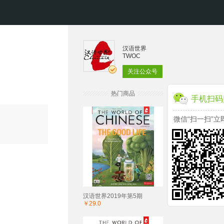
汉语世界
TWOC
关注公众号
热门商品
手机扫码
微信“扫一扫”立
汉语世界2019年第5期
￥29.0