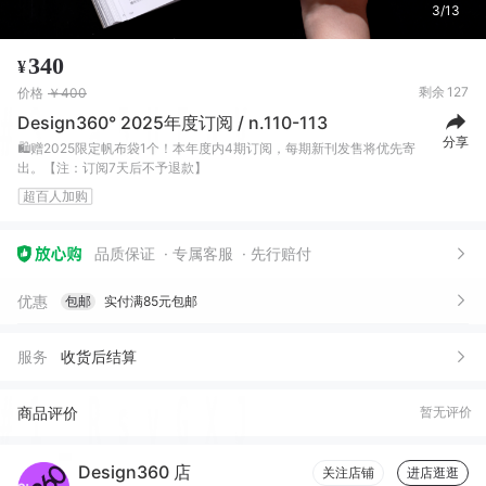
3/13
340
¥
剩余
127
价格
￥400
Design360° 2025年度订阅 / n.110-113
分享
🛍️赠2025限定帆布袋1个！本年度内4期订阅，每期新刊发售将优先寄
出。【注：订阅7天后不予退款】
超百人加购
品质保证
专属客服
先行赔付
优惠
包邮
实付满85元包邮
服务
收货后结算
商品评价
暂无评价
Design360 店
关注店铺
进店逛逛