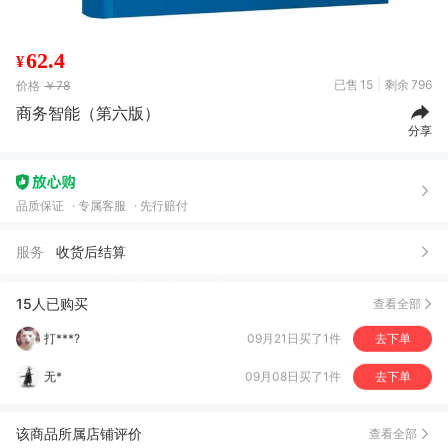
62.4
¥
已售
15
剩余
796
价格
￥78
商务智能（第六版）
分享
品质保证
专属客服
先行赔付
服务
收货后结算
15人已购买
查看全部
打***?
09月21日买了1件
去下单
无*
09月08日买了1件
去下单
刘*超
09月07日买了1件
去下单
该商品所属店铺评价
查看全部