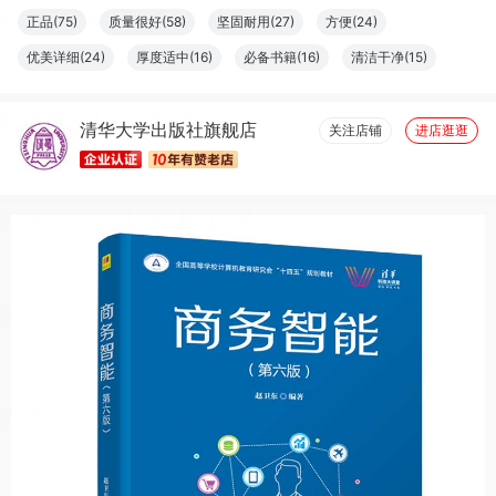
大*
09月06日买了1件
去下单
正品(75)
质量很好(58)
坚固耐用(27)
方便(24)
夏***风
09月04日买了1件
去下单
优美详细(24)
厚度适中(16)
必备书籍(16)
清洁干净(15)
张**?
09月04日买了1件
去下单
大小合适(11)
结实牢固(11)
容量够大(11)
字体适宜(9)
j***y
清华大学出版社旗舰店
09月04日买了1件
去下单
图文清晰(8)
纸张精良(8)
触感良好(7)
设计一流(7)
关注店铺
进店逛逛
g***n
09月02日买了1件
去下单
符*红
08月30日买了1件
去下单
晓***V
08月30日买了1件
去下单