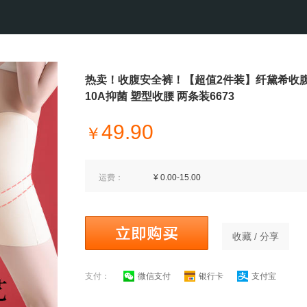
热卖！收腹安全裤！【超值2件装】纤黛希收
10A抑菌 塑型收腰 两条装6673
49.90
￥
运费：
¥ 0.00-15.00
收藏 / 分享
支付：
微信支付
银行卡
支付宝