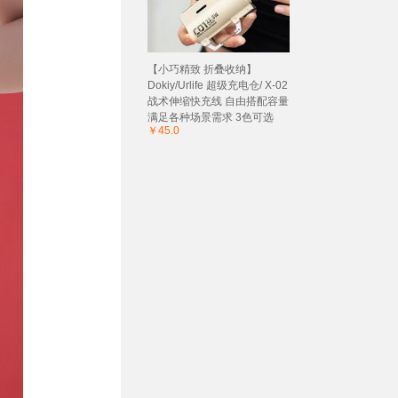
【小巧精致 折叠收纳】
Dokiy/Urlife 超级充电仓/ X-02
战术伸缩快充线 自由搭配容量
满足各种场景需求 3色可选
￥45.0