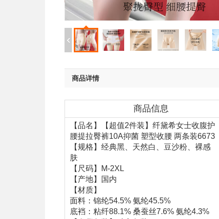
商品详情
商品信息
【品名】【超值2件装】纤黛希女士收腹护
腰提拉臀裤10A抑菌 塑型收腰 两条装6673
【规格】经典黑、天然白、豆沙粉、裸感
肤
【尺码】M-2XL
【产地】国内
【材质】
面料：锦纶54.5% 氨纶45.5%
底裆：粘纤88.1% 桑蚕丝7.6% 氨纶4.3%