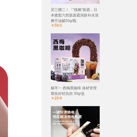
买三赠二！「“线雕”面霜」日
本蜜梨六胜肽面霜润肤补水清
爽不油腻50g/瓶
￥59.0
杨芊一 西梅黑咖啡 身材管理
期友好轻负担 30g/盒
￥29.9