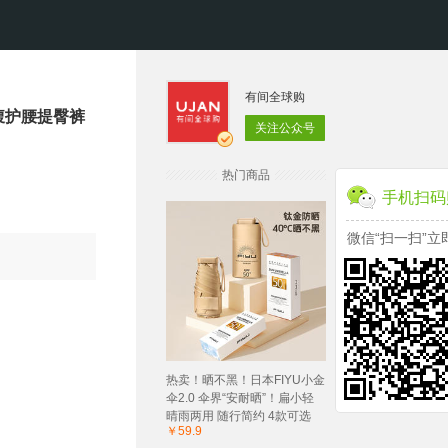
有间全球购
腹护腰提臀裤
关注公众号
热门商品
手机扫码
微信“扫一扫”立
热卖！晒不黑！日本FIYU小金
伞2.0 伞界“安耐晒”！扁小轻
晴雨两用 随行简约 4款可选
￥59.9