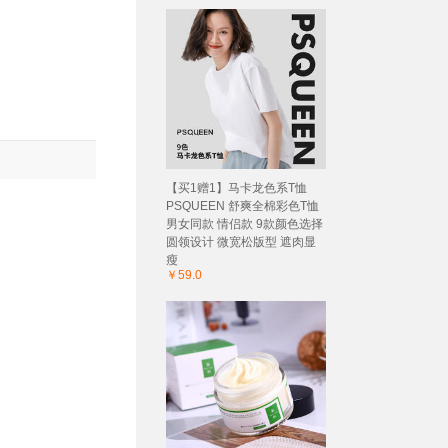
【买1赠1】马卡龙色系T恤
PSQUEEN 舒爽全棉彩色T恤
男女同款 情侣款 9款颜色选择
圆领设计 微宽松版型 遮肉显
瘦
￥59.0