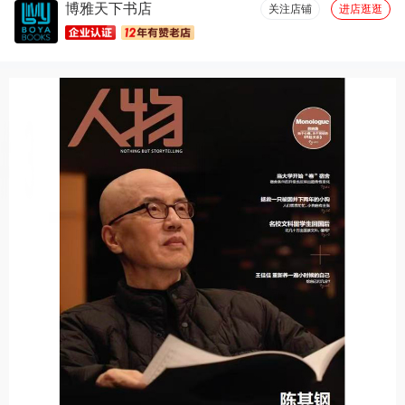
博雅天下书店
厚度适中(18)
设计一流(17)
图文清晰(16)
容量够大(14)
关注店铺
进店逛逛
优美详细(13)
包装很好(11)
必备书籍(11)