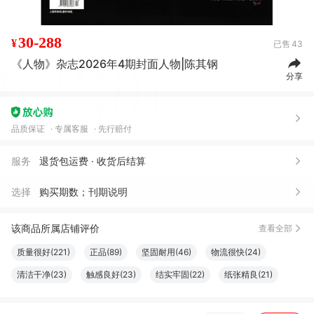
30-288
¥
已售
43
《人物》杂志2026年4期封面人物|陈其钢
分享
品质保证
专属客服
先行赔付
服务
退货包运费 · 收货后结算
选择
购买期数；刊期说明
该商品所属店铺评价
查看全部
质量很好(221)
正品(89)
坚固耐用(46)
物流很快(24)
清洁干净(23)
触感良好(23)
结实牢固(22)
纸张精良(21)
大小合适(20)
很好看(19)
字体适宜(19)
服务周到(18)