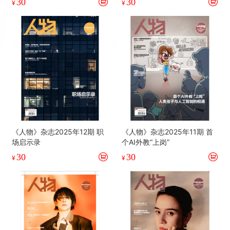
30
30
¥
¥
《人物》杂志2025年12期 职
《人物》杂志2025年11期 首
场启示录
个AI外教“上岗”
30
30
¥
¥