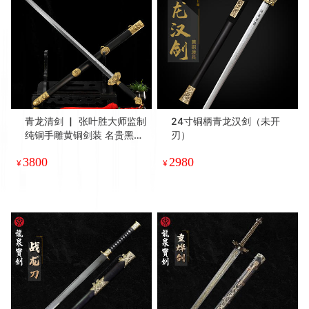
青龙清剑 ▏ 张叶胜大师监制
24寸铜柄青龙汉剑（未开
纯铜手雕黄铜剑装 名贵黑檀
刃）
木鞘 百炼花纹钢剑刃（未开
3800
2980
刃）
¥
¥