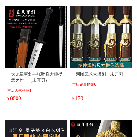
大龙泉宝剑—张叶胜大师得
河图武术太极剑（未开刃）
意之作！（未开刃）
本店销量榜第6
本店人气榜第1
8800
178
¥
¥