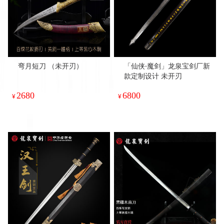
弯月短刀 （未开刃）
「仙侠·魔剑」龙泉宝剑厂新
款定制设计 未开刃
2680
6800
¥
¥