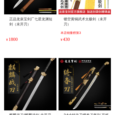
正品龙泉宝剑厂七星龙渊短
镂空黄铜武术太极剑（未开
剑（未开刃）
刃）
本店销量榜第3
1800
430
¥
¥
麒麟战刀/麒麟战剑 未开刃
24寸锦衣卫绣春刀复刻 百炼