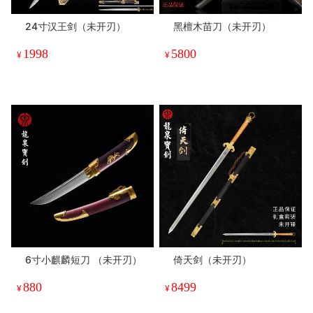
24寸汉王剑（未开刃）
黑檀木苗刀（未开刃）
1998
5800
¥
¥
6寸小麒麟短刀 （未开刃）
倚天剑（未开刃）
880
8499
¥
¥