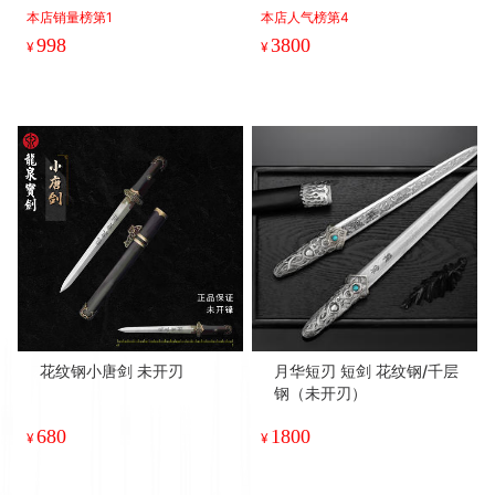
开刃）
本店销量榜第1
本店人气榜第4
998
3800
¥
¥
花纹钢小唐剑 未开刃
月华短刃 短剑 花纹钢/千层
钢（未开刃）
680
1800
¥
¥