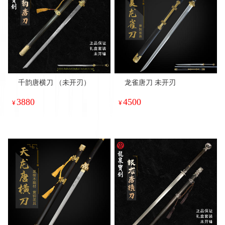
千韵唐横刀 （未开刃）
龙雀唐刀 未开刃
3880
4500
¥
¥