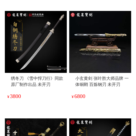
绣冬刀 《雪中悍刀行》同款
小玄黄剑 张叶胜大师品牌 一
原厂制作出品 未开刃
体铜鞘 百炼钢刃 未开刃
3800
6800
¥
¥