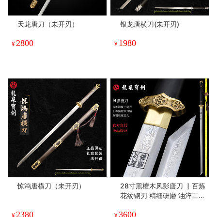
天龙唐刀（未开刃）
银龙唐横刀(未开刃)
2800
1980
¥
¥
惊鸿唐横刀（未开刃）
28寸黑檀木风影唐刀 ▏百炼
花纹钢刃 精细研磨 油淬工艺
名贵黑檀木鞘 纯铜装具 （未
2380
3600
开刃）
¥
¥