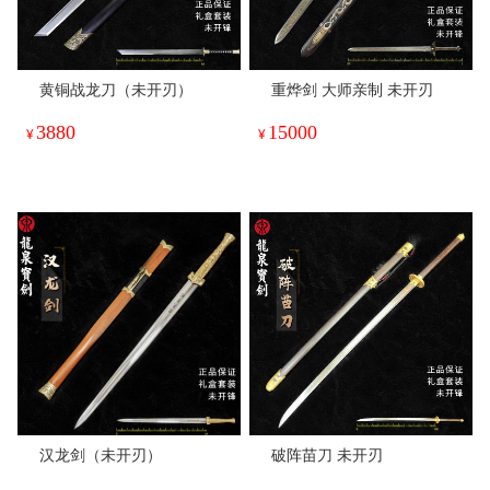
黄铜战龙刀（未开刃）
重烨剑 大师亲制 未开刃
3880
15000
¥
¥
汉龙剑（未开刃）
破阵苗刀 未开刃