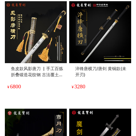
鱼皮款风影唐刀 ▏手工百炼
淬锋唐横刀/唐剑 黄铜款(未
折叠锻造花纹钢 古法覆土烧
开刃)
刃工艺 手工精细研磨 高档鱼
6800
3280
皮包鞘 纯铜手雕装具（未开
¥
¥
刃）