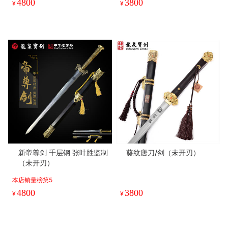
4800
3800
¥
¥
新帝尊剑 千层钢 张叶胜监制
葵纹唐刀/剑（未开刃）
（未开刃）
本店销量榜第5
4800
3800
¥
¥