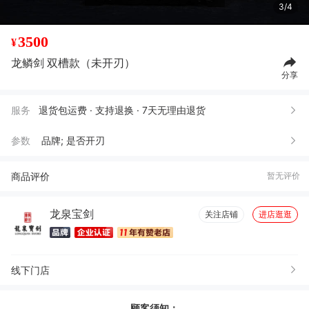
4/4
3500
¥
龙鳞剑 双槽款（未开刃）
分享
服务
退货包运费 · 支持退换 · 7天无理由退货
参数
品牌; 是否开刃
商品评价
暂无评价
龙泉宝剑
关注店铺
进店逛逛
线下门店
顾客须知：