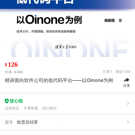
126
¥
已售
1
剩余
109
价格
￥169
精讲面向软件公司的低代码平台——以Oinone为例
分享
品质保证
专属客服
先行赔付
服务
收货后结算