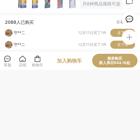
共6种商品规格可选
凤**^
12月12日买了1件
去下单
凤**^
12月12日买了1件
去下单
2088人已购买
查看全部
守**二
12月11日买了1件
去下单
守**二
12月11日买了1件
去下单
Z***亮
12月11日买了1件
去下单
领券购买
加入购物车
商品评价 (98)
查看全部
新人券后¥44.16起
客服
店铺
购物车
王*国
12月10日买了1件
去下单
正品
质量很好
坚固耐用
清洁干净
触感良好
图文清晰
z***
正版，坚固耐用，字体适宜，触感良好，图文清晰
三**虫
正版 ！希望能早点收到，不过好书值得等待！
该商品所属店铺评价
查看全部