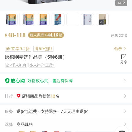
4/12
48-118
44.16
¥
新人券后￥
起
已售
2310
券
立享9.2折
满59包邮
领券
唐德刚精选作品集（5种6册）
分享
超2千人加购
多人评价“正品”
排行
店铺商品热榜第
12
名
家***村
03月02日买了1件
去下单
一**求
02月19日买了1件
去下单
服务
退货包运费 · 支持退换 · 7天无理由退货
1***8
12月12日买了1件
去下单
选择
商品规格
三**茶
12月12日买了1件
去下单