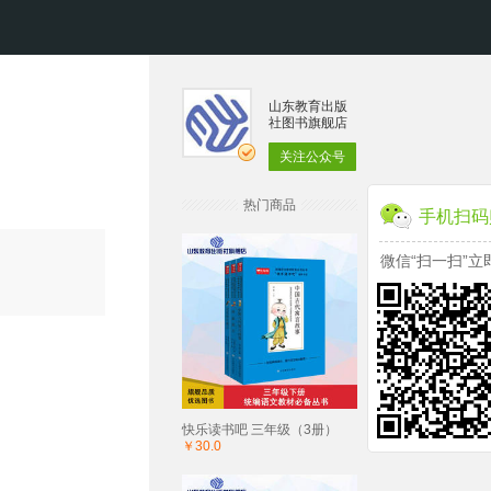
山东教育出版
社图书旗舰店
关注公众号
热门商品
手机扫码
微信“扫一扫”立
快乐读书吧 三年级（3册）
￥30.0