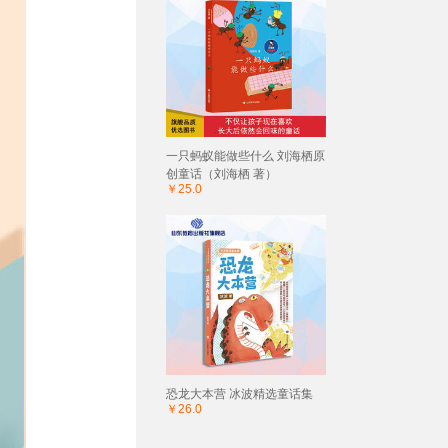
一只蚂蚁能做些什么 刘海栖原
创童话（刘海栖 著）
￥25.0
恐龙大本营 冰波精选童话集
￥26.0